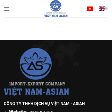
Bỏ
qua
VI
EN
nội
dung
CÔNG TY TNHH DỊCH VỤ VIỆT NAM - ASIAN
Website:
vnasian.com