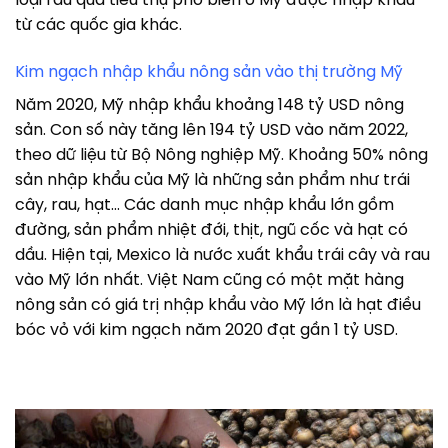
loại rau quả tiêu thụ phổ biến ở Mỹ được nhập khẩu
từ các quốc gia khác.
Kim ngạch nhập khẩu nông sản vào thị trường Mỹ
Năm 2020, Mỹ nhập khẩu khoảng 148 tỷ USD nông
sản. Con số này tăng lên 194 tỷ USD vào năm 2022,
theo dữ liệu từ Bộ Nông nghiệp Mỹ. Khoảng 50% nông
sản nhập khẩu của Mỹ là những sản phẩm như trái
cây, rau, hạt… Các danh mục nhập khẩu lớn gồm
đường, sản phẩm nhiệt đới, thịt, ngũ cốc và hạt có
dầu. Hiện tại, Mexico là nước xuất khẩu trái cây và rau
vào Mỹ lớn nhất. Việt Nam cũng có một mặt hàng
nông sản có giá trị nhập khẩu vào Mỹ lớn là hạt điều
bóc vỏ với kim ngạch năm 2020 đạt gần 1 tỷ USD.