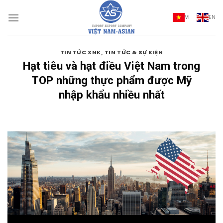
Bỏ
qua
VI
EN
nội
dung
,
TIN TỨC XNK
TIN TỨC & SỰ KIỆN
Hạt tiêu và hạt điều Việt Nam trong
TOP những thực phẩm được Mỹ
nhập khẩu nhiều nhất