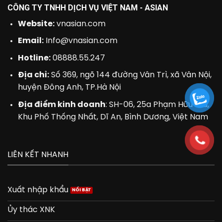
CÔNG TY TNHH DỊCH VỤ VIỆT NAM - ASIAN
Website:
vnasian.com
Email:
Info@vnasian.com
Hotline:
08888.55.247
Địa chỉ:
Số 369, ngõ 144 đường Vân Trì, xã Vân Nội,
huyện Đông Anh, TP.Hà Nội
Địa điểm kinh doanh
: SH-06, 25a Phạm Hữu Lầu,
Khu Phố Thống Nhất, Dĩ An, Bình Dương, Việt Nam
LIÊN KẾT NHANH
Xuất nhập khẩu
Ủy thác XNK