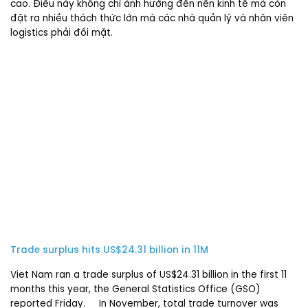
cao. Điều này không chỉ ảnh hưởng đến nền kinh tế mà còn
đặt ra nhiều thách thức lớn mà các nhà quản lý và nhân viên
logistics phải đối mặt.
Trade surplus hits US$24.31 billion in 11M
Viet Nam ran a trade surplus of US$24.31 billion in the first 11
months this year, the General Statistics Office (GSO)
reported Friday. In November, total trade turnover was