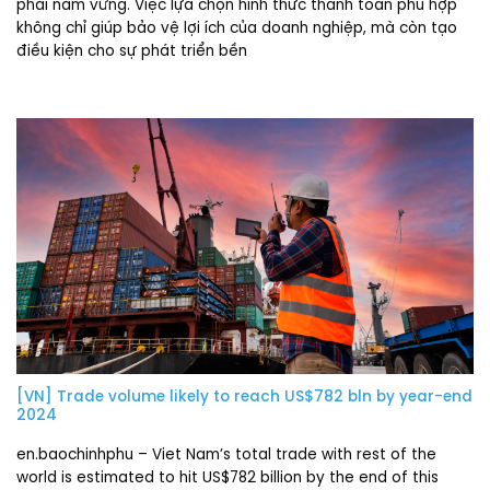
phải nắm vững. Việc lựa chọn hình thức thanh toán phù hợp
không chỉ giúp bảo vệ lợi ích của doanh nghiệp, mà còn tạo
điều kiện cho sự phát triển bền
[VN] Trade volume likely to reach US$782 bln by year-end
2024
en.baochinhphu – Viet Nam’s total trade with rest of the
world is estimated to hit US$782 billion by the end of this