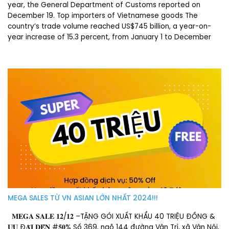
year, the General Department of Customs reported on
December 19. Top importers of Vietnamese goods The
country’s trade volume reached US$745 billion, a year-on-
year increase of 15.3 percent, from January 1 to December
MEGA SALES TỪ VN ASIAN LỚN NHẤT 2024!!!
𝐌𝐄𝐆𝐀 𝐒𝐀𝐋𝐄 𝟏𝟐/𝟏𝟐 –TẶNG GÓI XUẤT KHẨU 40 TRIỆU ĐỒNG &
𝐔̛𝐔 Đ𝐀̃𝐈 𝐃𝐄̂́𝐍 #𝟓𝟎% Số 369, ngõ 144 đường Vân Trì, xã Vân Nội,