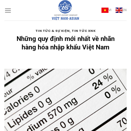
Bỏ
qua
VI
EN
nội
dung
,
TIN TỨC & SỰ KIỆN
TIN TỨC XNK
Những quy định mới nhất về nhãn
hàng hóa nhập khẩu Việt Nam