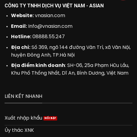
CÔNG TY TNHH DỊCH VỤ VIỆT NAM - ASIAN
Website:
vnasian.com
Email:
Info@vnasian.com
Hotline:
08888.55.247
Địa chỉ:
Số 369, ngõ 144 đường Vân Trì, xã Vân Nội,
huyện Đông Anh, TP.Hà Nội
Địa điểm kinh doanh
: SH-06, 25a Phạm Hữu Lầu,
Khu Phố Thống Nhất, Dĩ An, Bình Dương, Việt Nam
LIÊN KẾT NHANH
Xuất nhập khẩu
Ủy thác XNK