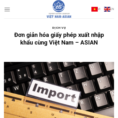
Bỏ
qua
VI
EN
nội
dung
DỊCH VỤ
Đơn giản hóa giấy phép xuất nhập
khẩu cùng Việt Nam – ASIAN