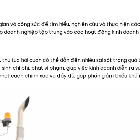
c
an và công sức để tìm hiểu, nghiên cứu và thực hiện các
giúp doanh nghiệp tập trung vào các hoạt động kinh doanh 
thủ tục hải quan có thể dẫn đến nhiều sai sót trong quá t
t sinh chi phí, phạt vi phạm, giúp việc kinh doanh diễn ra
một cách chính xác và đầy đủ, góp phần giảm thiểu khả nă