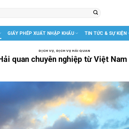
GIẤY PHÉP XUẤT NHẬP KHẨU
TIN TỨC & SỰ KIỆN
,
DỊCH VỤ
DỊCH VỤ HẢI QUAN
 Hải quan chuyên nghiệp từ Việt Nam