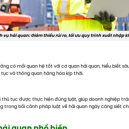
h vụ hải quan: Giảm thiểu rủi ro, tối ưu quy trình xuất nhập 
ờng có mối quan hệ tốt với cơ quan hải quan, hiểu biết sâ
tục và thông quan hàng hóa kịp thời.
 thủ tục được thực hiện đúng luật, giúp doanh nghiệp tr
ng trong bối cảnh pháp luật về hải quan ngày càng siết c
 hải quan phổ biến