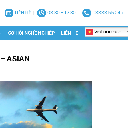
LIÊN HỆ
08:30 - 17:30
08888.55.247
Vietnamese
CƠ HỘI NGHỀ NGHIỆP
LIÊN HỆ
 – ASIAN