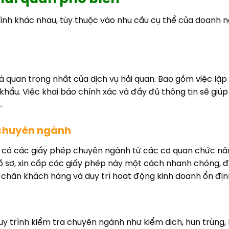
hình khác nhau, tùy thuộc vào nhu cầu cụ thể của doanh ng
 quan trọng nhất của dịch vụ hải quan. Bao gồm việc lập h
hẩu. Việc khai báo chính xác và đầy đủ thông tin sẽ giúp
.
 chuyên ngành
ải có các giấy phép chuyên ngành từ các cơ quan chức n
ồ sơ, xin cấp các giấy phép này một cách nhanh chóng, đ
ữ chân khách hàng và duy trì hoạt động kinh doanh ổn địn
y trình kiểm tra chuyên ngành như kiểm dịch, hun trùng, 