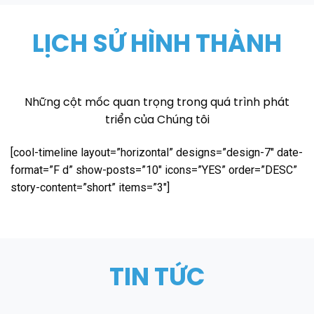
LỊCH SỬ HÌNH THÀNH
Những cột mốc quan trọng trong quá trình phát
triển của Chúng tôi
[cool-timeline layout=”horizontal” designs=”design-7″ date-
format=”F d” show-posts=”10″ icons=”YES” order=”DESC”
story-content=”short” items=”3″]
TIN TỨC