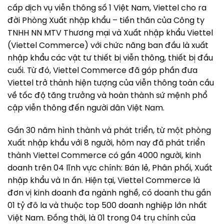
cấp dịch vụ viễn thông số 1 Việt Nam, Viettel cho ra
đời Phòng Xuất nhập khẩu – tiền thân của Công ty
TNHH NN MTV Thương mại và Xuất nhập khẩu Viettel
(Viettel Commerce) với chức năng ban đầu là xuất
nhập khẩu các vật tư thiết bị viễn thông, thiết bị đầu
cuối. Từ đó, Viettel Commerce đã góp phần đưa
Viettel trở thành hiện tượng của viễn thông toàn cầu
về tốc độ tăng trưởng và hoàn thành sứ mệnh phổ
cập viễn thông đến người dân Việt Nam.
Gần 30 năm hình thành và phát triển, từ một phòng
Xuất nhập khẩu với 8 người, hôm nay đã phát triển
thành Viettel Commerce có gần 4000 người, kinh
doanh trên 04 lĩnh vực chính: Bán lẻ, Phân phối, Xuất
nhập khẩu và In ấn. Hiện tại, Viettel Commerce là
đơn vị kinh doanh đa ngành nghề, có doanh thu gần
01 tỷ đô la và thuộc top 500 doanh nghiệp lớn nhất
Việt Nam. Đồng thời, là 01 trong 04 trụ chính của