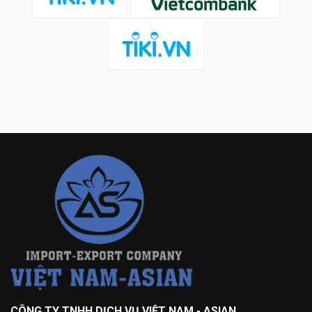
CÔNG TY TNHH DỊCH VỤ VIỆT NAM - ASIAN