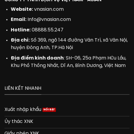
Website:
vnasian.com
Email:
Info@vnasian.com
Hotline:
08888.55.247
Địa chỉ:
Số 369, ngõ 144 đường Vân Trì, xã Vân Nội,
huyện Đông Anh, TP.Hà Nội
Địa điểm kinh doanh
: SH-06, 25a Phạm Hữu Lầu,
Khu Phố Thống Nhất, Dĩ An, Bình Dương, Việt Nam
LIÊN KẾT NHANH
Xuất nhập khẩu
Ủy thác XNK
Giấy phép XNK